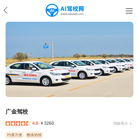
广金驾校
4.6
￥3260
驾校简介
约课方便
教练热情